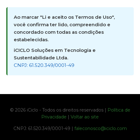
Ao marcar "Li e aceito os Termos de Uso",
você confirma ter lido, compreendido e
concordado com todas as condições
estabelecidas.
iCICLO Soluções em Tecnologia e
Sustentabilidade Ltda.
CNPJ: 61.520.349/0001-49
© 2026 iCiclo - Todos os direitos reservados |
Política de
Privacidade
|
Voltar ao site
CNPJ: 61.520.349/0001-49 |
faleconosco@iciclo.com